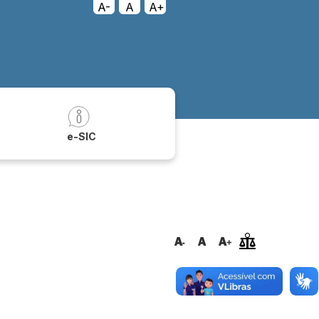
A-
A
A+
a
e-SIC