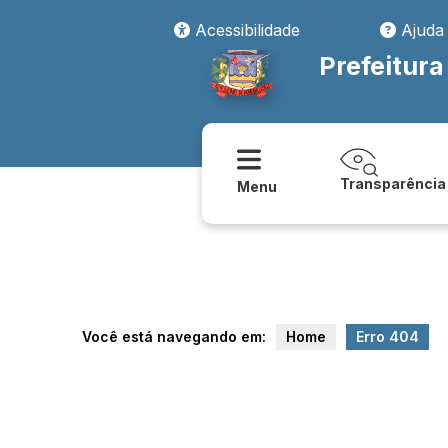
transparencia/coronavirus/publicacoes__oficiais
Acessibilidade
Ajuda
Prefeitura
Transparência
Menu
Você está navegando em:
Home
Erro 404