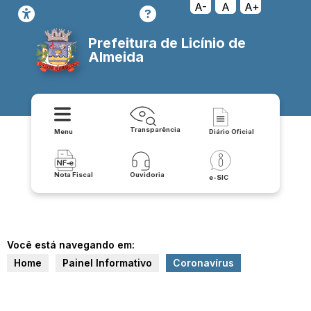
A-
A
A+
Prefeitura de Licínio de
Almeida
Transparência
Menu
Diário Oficial
Nota Fiscal
Ouvidoria
e-SIC
Você está navegando em:
Home
Painel Informativo
Coronavírus