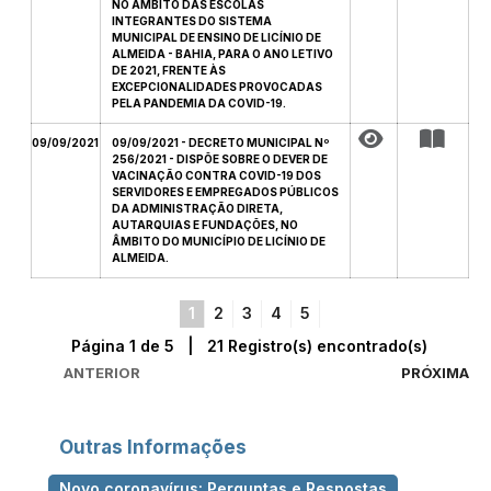
NO ÂMBITO DAS ESCOLAS
INTEGRANTES DO SISTEMA
MUNICIPAL DE ENSINO DE LICÍNIO DE
ALMEIDA - BAHIA, PARA O ANO LETIVO
DE 2021, FRENTE ÀS
EXCEPCIONALIDADES PROVOCADAS
PELA PANDEMIA DA COVID-19.
09/09/2021
09/09/2021 - DECRETO MUNICIPAL Nº
256/2021 - DISPÕE SOBRE O DEVER DE
VACINAÇÃO CONTRA COVID-19 DOS
SERVIDORES E EMPREGADOS PÚBLICOS
DA ADMINISTRAÇÃO DIRETA,
AUTARQUIAS E FUNDAÇÕES, NO
ÂMBITO DO MUNICÍPIO DE LICÍNIO DE
ALMEIDA.
1
2
3
4
5
Página 1 de 5 | 21 Registro(s) encontrado(s)
ANTERIOR
PRÓXIMA
Outras Informações
Novo coronavírus: Perguntas e Respostas