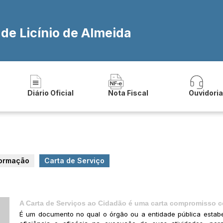
 de Licínio de Almeida
Diário Oficial
Nota Fiscal
Ouvidori
formação
Carta de Serviço
A Carta de Serviços ao Cidadão é uma carta compromisso c
É um documento no qual o órgão ou a entidade pública estab