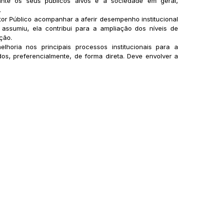
rante os seus públicos alvos e a sociedade em geral,
.
or Público acompanhar a aferir desempenho institucional
ssumiu, ela contribui para a ampliação dos níveis de
ção.
horia nos principais processos institucionais para a
idos, preferencialmente, de forma direta. Deve envolver a