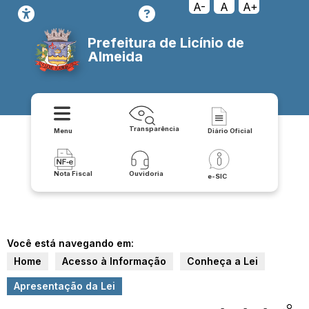
A-
A
A+
Prefeitura de Licínio de
Almeida
Transparência
Menu
Diário Oficial
Nota Fiscal
Ouvidoria
e-SIC
Você está navegando em:
Home
Acesso à Informação
Conheça a Lei
Apresentação da Lei