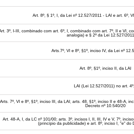
Art. 8º, § 1º, I, da Lei nº 12.527/2011 - LAI e art. 6º, 
Art. 3º, I-III, combinado com art. 6º, I, combinado com art. 7º, II e VI, 
analogia) e § 2º da Lei 12.527/2011
Arts.7º, VI e 8º, §1º, inciso IV, da Lei nº 12
Art. 8º, §1º, inciso II, da LAI
LAI (Lei 12.527/2011) no art. 4º,
Arts. 7º, VI e 8º, §1º, inciso III, da LAI; arts. 48, §1º, inciso II e 48-A, in
Decreto nº 10.540/20
Art. 48-A, I, da LC nº 101/00; arts. 3º, incisos I, II, III, IV e V, 7º, inci
(princípio da publicidade) e art. 8º, inciso I, "e" d