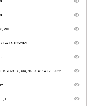
00
00
º, VIII
, da Lei 14.133/2021
966
/2015 e art. 3º, XIX, da Lei nº 14.129/2022
1º, I
1º, I