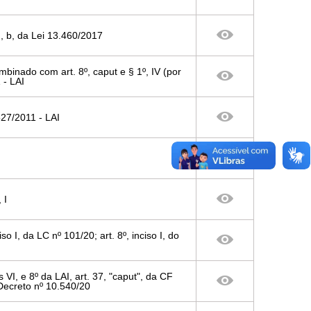
VI, b, da Lei 13.460/2017
combinado com art. 8º, caput e § 1º, IV (por
 - LAI
.527/2011 - LAI
 I
ciso I, da LC nº 101/20; art. 8º, inciso I, do
sos VI, e 8º da LAI, art. 37, "caput", da CF
o Decreto nº 10.540/20