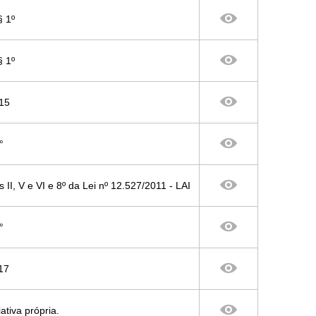
§ 1º
§ 1º
015
°
sos II, V e VI e 8º da Lei nº 12.527/2011 - LAI
°
017
ativa própria.