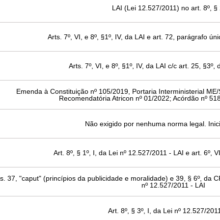
LAI (Lei 12.527/2011) no art. 8º, § 
Arts. 7º, VI, e 8º, §1º, IV, da LAI e art. 72, parágrafo ú
Arts. 7º, VI, e 8º, §1º, IV, da LAI c/c art. 25, §3º
Emenda à Constituição nº 105/2019, Portaria Interministerial ME
Recomendatória Atricon nº 01/2022; Acórdão nº 51
Não exigido por nenhuma norma legal. Inici
Art. 8º, § 1º, I, da Lei nº 12.527/2011 - LAI e art. 6º, 
s. 37, "caput" (princípios da publicidade e moralidade) e 39, § 6º, da CF; a
nº 12.527/2011 - LAI
Art. 8º, § 3º, I, da Lei nº 12.527/201