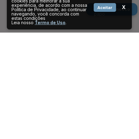
cookies para melhorar a sua
experiência, de acordo com a nossa
X
Aceitar
Fale conosco
Política de Privacidade, ao continuar
navegando, você concorda com
estas condições
Leia nosso
Termo de Uso
.
Serviços por perfil
CIDADÃO
EMPRESAS
SERVIDOR
TURISMO