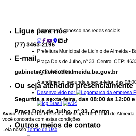
...Ou se preferir
Ligue para nós
Conecte-se conosco nas redes sociais
(77) 3463-2196
Prefeitura Municipal de Licínio de Almeida - B
E-mail
Praça Dois de Julho, nº 33, Centro, CEP: 46
gabinete@liciniodealmeida.ba.gov.br
(77) 3463-2196
Atendimento: segunda a sexta-feira, das 08:0
Ou seja atendido presencialmente
Desenvolvido por
Segunda a sexta-feira, das 08:00 às 12:00 e
Praça Dois de Julho, nº 33, Centro
Aviso:
O Portal da Prefeitura Municipal de Licínio de Almeida
você concorda com estas condições
Outros meios de contato
Leia nosso
Termo de Uso
.