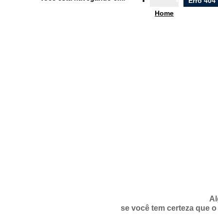
Erro 404
Ouvidoria
Home
e-SIC
Filtrar por todos
Acesso à Informação
Cidadão
Empresas
Fotos
Notícias
Secretarias
Servidor
Transparência
Turistas
Videos
Áudios
Al
se você tem certeza que o 
Fale conosco