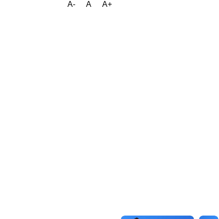
A-
A
A+