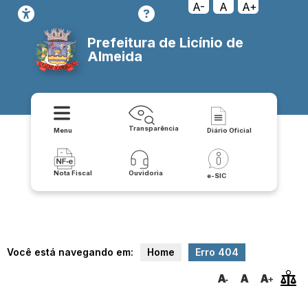
transparencia/despesas/transparencia
A-
A
A+
Prefeitura de Licínio de
Almeida
Transparência
Menu
Diário Oficial
Nota Fiscal
Ouvidoria
e-SIC
Você está navegando em:
Home
Erro 404