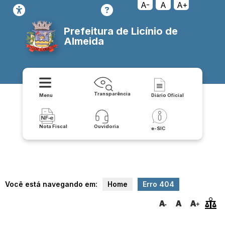
transparencia/despesas/diario_oficial
A-
A
A+
Prefeitura de Licínio de
Almeida
Transparência
Menu
Diário Oficial
Nota Fiscal
Ouvidoria
e-SIC
Você está navegando em:
Home
Erro 404