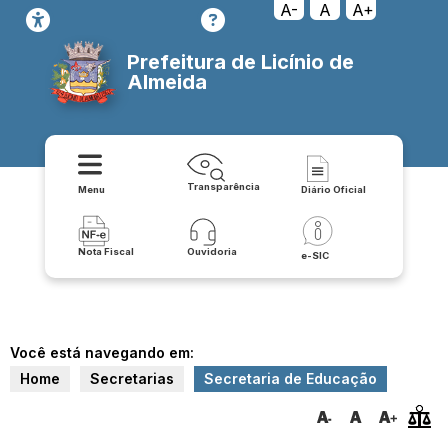
A-
A
A+
Prefeitura de Licínio de
Almeida
Transparência
Menu
Diário Oficial
Nota Fiscal
Ouvidoria
e-SIC
Você está navegando em:
Home
Secretarias
Secretaria de Educação