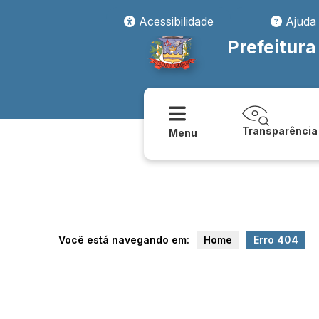
relatorio/exportar_v2/carta_servico/e-sic
Acessibilidade
Ajuda
Prefeitura
Transparência
Menu
Você está navegando em:
Home
Erro 404