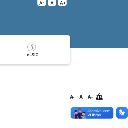
A-
A
A+
a
e-SIC