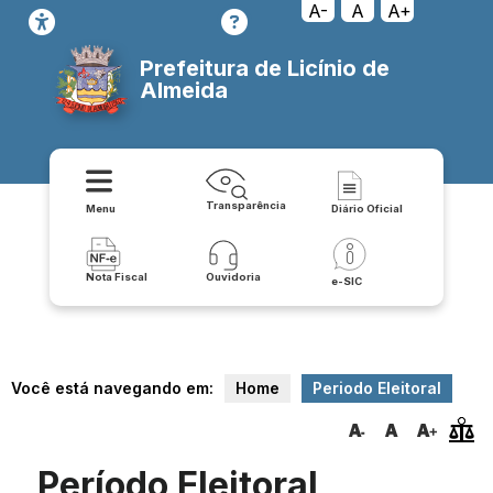
A-
A
A+
Prefeitura de Licínio de
Almeida
Transparência
Menu
Diário Oficial
Nota Fiscal
Ouvidoria
e-SIC
Você está navegando em:
Home
Periodo Eleitoral
Período Eleitoral