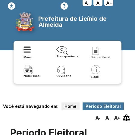
A-
A
A+
Prefeitura de Licínio de
Almeida
Transparência
Menu
Diário Oficial
Nota Fiscal
Ouvidoria
e-SIC
Você está navegando em:
Home
Periodo Eleitoral
Período Eleitoral