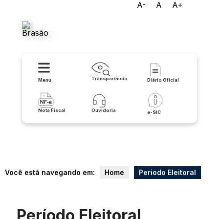
A-
A
A+
Prefeitura de Licínio de
Almeida
Transparência
Menu
Diário Oficial
Nota Fiscal
Ouvidoria
e-SIC
Você está navegando em:
Home
Periodo Eleitoral
Período Eleitoral