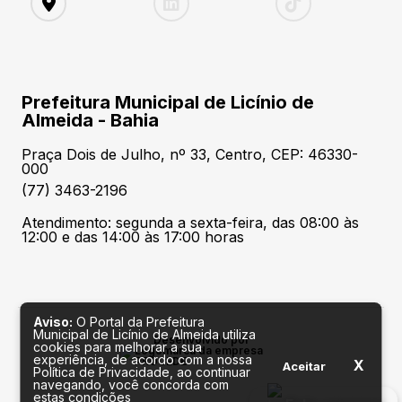
Prefeitura Municipal de Licínio de
Almeida - Bahia
Praça Dois de Julho, nº 33, Centro, CEP: 46330-
000
(77) 3463-2196
Atendimento: segunda a sexta-feira, das 08:00 às
12:00 e das 14:00 às 17:00 horas
Aviso:
O Portal da Prefeitura
Municipal de Licínio de Almeida utiliza
Desenvolvido por
cookies para melhorar a sua
experiência, de acordo com a nossa
X
Aceitar
Política de Privacidade, ao continuar
navegando, você concorda com
estas condições