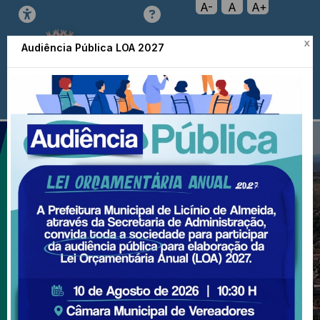
A-
A
A+
x
Prefeitura de Licínio de
Audiência Pública LOA 2027
Almeida
Transparência
Menu
Diário
Oficial
Nota
Ouvidoria
e-SIC
Fiscal